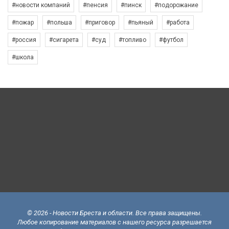
#новости компаний
#пенсия
#пинск
#подорожание
#пожар
#польша
#приговор
#пьяный
#работа
#россия
#сигарета
#суд
#топливо
#футбол
#школа
© 2026 - Новости Бреста и области. Все права защищены.
Любое копирование материалов с нашего ресурса разрешается