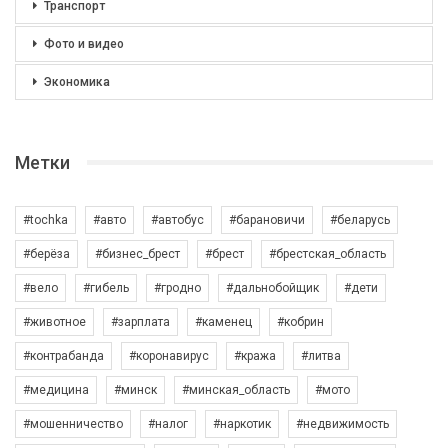
Транспорт
Фото и видео
Экономика
Метки
#tochka
#авто
#автобус
#барановичи
#беларусь
#берёза
#бизнес_брест
#брест
#брестская_область
#вело
#гибель
#гродно
#дальнобойщик
#дети
#животное
#зарплата
#каменец
#кобрин
#контрабанда
#коронавирус
#кража
#литва
#медицина
#минск
#минская_область
#мото
#мошенничество
#налог
#наркотик
#недвижимость