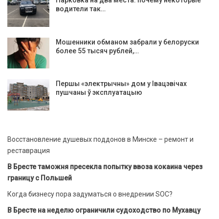
Парковка на два места: почему некоторые
водители так…
Мошенники обманом забрали у белоруски
более 55 тысяч рублей,…
Першы «электрычны» дом у Івацэвічах
пушчаны ў эксплуатацыю
Восстановление душевых поддонов в Минске – ремонт и
реставрация
В Бресте таможня пресекла попытку ввоза кокаина через
границу с Польшей
Когда бизнесу пора задуматься о внедрении SOC?
В Бресте на неделю ограничили судоходство по Мухавцу