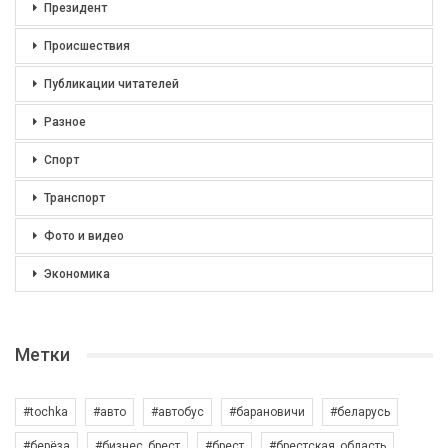
Президент
Происшествия
Публикации читателей
Разное
Спорт
Транспорт
Фото и видео
Экономика
Метки
#tochka
#авто
#автобус
#барановичи
#беларусь
#берёза
#бизнес_брест
#брест
#брестская_область