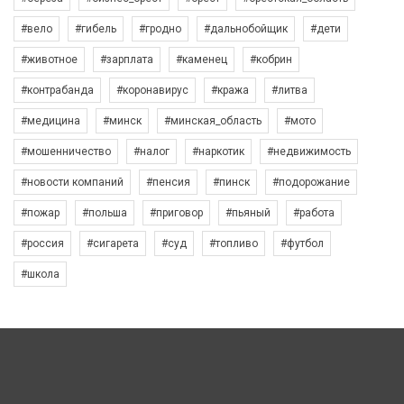
#вело
#гибель
#гродно
#дальнобойщик
#дети
#животное
#зарплата
#каменец
#кобрин
#контрабанда
#коронавирус
#кража
#литва
#медицина
#минск
#минская_область
#мото
#мошенничество
#налог
#наркотик
#недвижимость
#новости компаний
#пенсия
#пинск
#подорожание
#пожар
#польша
#приговор
#пьяный
#работа
#россия
#сигарета
#суд
#топливо
#футбол
#школа