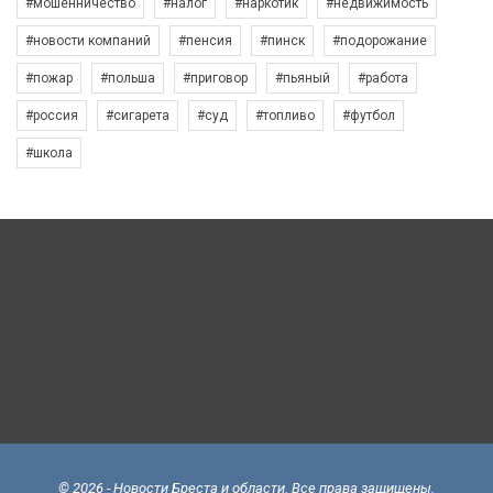
#мошенничество
#налог
#наркотик
#недвижимость
#новости компаний
#пенсия
#пинск
#подорожание
#пожар
#польша
#приговор
#пьяный
#работа
#россия
#сигарета
#суд
#топливо
#футбол
#школа
© 2026 - Новости Бреста и области. Все права защищены.