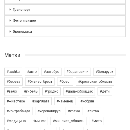
Транспорт
Фото и видео
Экономика
Метки
#tochka
#авто
#автобус
#барановичи
#беларусь
#берёза
#бизнес_брест
#брест
#брестская_область
#вело
#гибель
#гродно
#дальнобойщик
#дети
#животное
#зарплата
#каменец
#кобрин
#контрабанда
#коронавирус
#кража
#литва
#медицина
#минск
#минская_область
#мото