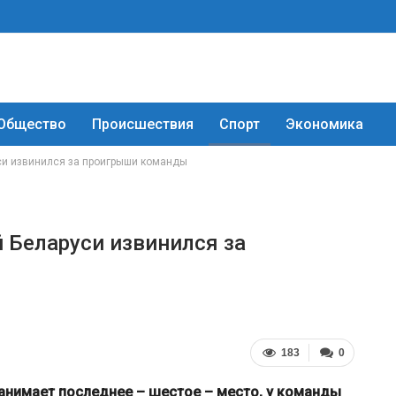
Общество
Происшествия
Спорт
Экономика
си извинился за проигрыши команды
 Беларуси извинился за
183
0
 занимает последнее – шестое – место, у команды