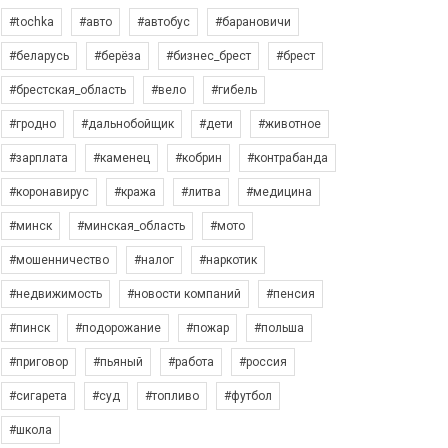
#tochka
#авто
#автобус
#барановичи
#беларусь
#берёза
#бизнес_брест
#брест
#брестская_область
#вело
#гибель
#гродно
#дальнобойщик
#дети
#животное
#зарплата
#каменец
#кобрин
#контрабанда
#коронавирус
#кража
#литва
#медицина
#минск
#минская_область
#мото
#мошенничество
#налог
#наркотик
#недвижимость
#новости компаний
#пенсия
#пинск
#подорожание
#пожар
#польша
#приговор
#пьяный
#работа
#россия
#сигарета
#суд
#топливо
#футбол
#школа