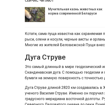
СЕЙЧАС ЧИТАЮТ
Мучительная казнь животных как
норма современной Беларуси
Кстати, сама пуща известна как охраняемая пр
рыси, олени и косули, черные аисты и орла
Многие из жителей Беловежской Пущи внесе
Дуга Струве
Это самый длинный в мире геодезический ин
Скандинавская дуга. С помощью геодезии и 
бумаги на земную поверхность с точностью 
Дуга Струве длиной 2820 км создавалась в X
ученого Василия Струве. Именно он поручил
градусного меридиана восточной долготы. Ру
Северного Ледовитого океана до реки Дунай