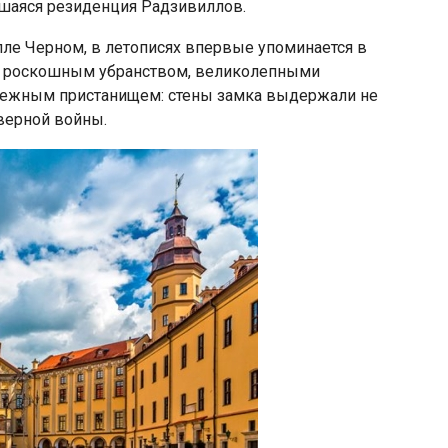
шаяся резиденция Радзивиллов.
ле Черном, в летописях впервые упоминается в
сь роскошным убранством, великолепными
адежным пристанищем: стены замка выдержали не
еверной войны.