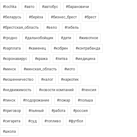
#tochka
#авто
#автобус
#барановичи
#беларусь
#берёза
#бизнес_брест
#брест
#брестская_область
#вело
#гибель
#гродно
#дальнобойщик
#дети
#животное
#зарплата
#каменец
#кобрин
#контрабанда
#коронавирус
#кража
#литва
#медицина
#минск
#минская_область
#мото
#мошенничество
#налог
#наркотик
#недвижимость
#новости компаний
#пенсия
#пинск
#подорожание
#пожар
#польша
#приговор
#пьяный
#работа
#россия
#сигарета
#суд
#топливо
#футбол
#школа