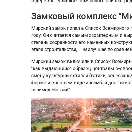
в деревне Тупишки Ошмянского района Грод
Замковый комплекс "М
Мирский замок попал в Список Всемирного 
году. Он считается самым характерным и в
степень сохранности его каменных конструк
этапе строительства, – наилучшая по сравн
Мирский замок включили в Список Всемирн
"как выдающийся образец центрально-европ
смену культурных стилей (готики, ренессанса
форме и внешнем виде ансамбля долгой ист
взаимодействий".