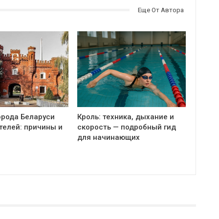
Еще От Автора
орода Беларуси
Кроль: техника, дыхание и
телей: причины и
скорость — подробный гид
для начинающих