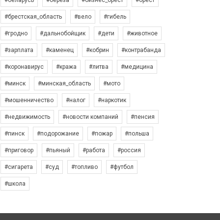
#беларусь
#берёза
#бизнес_брест
#брест
#брестская_область
#вело
#гибель
#гродно
#дальнобойщик
#дети
#животное
#зарплата
#каменец
#кобрин
#контрабанда
#коронавирус
#кража
#литва
#медицина
#минск
#минская_область
#мото
#мошенничество
#налог
#наркотик
#недвижимость
#новости компаний
#пенсия
#пинск
#подорожание
#пожар
#польша
#приговор
#пьяный
#работа
#россия
#сигарета
#суд
#топливо
#футбол
#школа