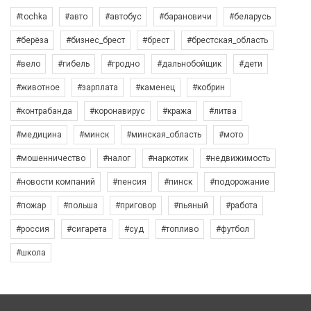
#tochka
#авто
#автобус
#барановичи
#беларусь
#берёза
#бизнес_брест
#брест
#брестская_область
#вело
#гибель
#гродно
#дальнобойщик
#дети
#животное
#зарплата
#каменец
#кобрин
#контрабанда
#коронавирус
#кража
#литва
#медицина
#минск
#минская_область
#мото
#мошенничество
#налог
#наркотик
#недвижимость
#новости компаний
#пенсия
#пинск
#подорожание
#пожар
#польша
#приговор
#пьяный
#работа
#россия
#сигарета
#суд
#топливо
#футбол
#школа