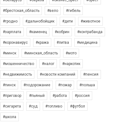
#беларусь
#берёза
#бизнес_брест
#брест
#брестская_область
#вело
#гибель
#гродно
#дальнобойщик
#дети
#животное
#зарплата
#каменец
#кобрин
#контрабанда
#коронавирус
#кража
#литва
#медицина
#минск
#минская_область
#мото
#мошенничество
#налог
#наркотик
#недвижимость
#новости компаний
#пенсия
#пинск
#подорожание
#пожар
#польша
#приговор
#пьяный
#работа
#россия
#сигарета
#суд
#топливо
#футбол
#школа