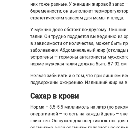
них тоже разные. У женщин жировой запас —
беременности; он выполняет терморегулятор
стратегическим запасом для мамы и плода.
У мужчин дело обстоит по-другому. Лишний 
талии. Он трудно поддается выведению из ор
в зависимости от количества, может быть п
заболевания. Абдоминальный жир (откладыва
эстрогены — гормоны антагонисты мужского т
норме мужская талия должна быть 87-92 см.
Нельзя забывать и о том, что при лишнем в
подвержены ожирению. Излишний жир на вну
Сахар в крови
Норма – 3,5-5,5 миллимоль на литр (по реко
оперативной – то есть на каждый день – эне
гликоген. Он нужен для энергии клеток, дл
организме. Если организм голодает нескольк