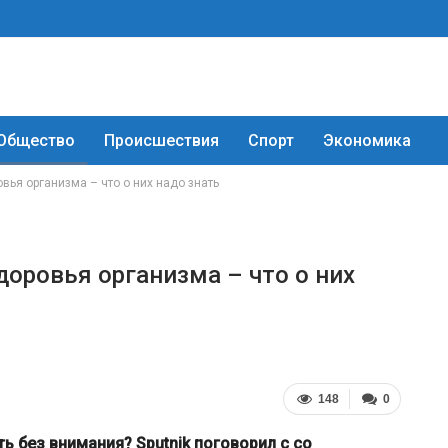
Общество
Происшествия
Спорт
Экономика
ья организма – что о них надо знать
оровья организма – что о них
148
0
ь без внимания? Sputnik поговорил с со