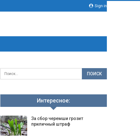
Sign in
Интересное:
За сбор черемши грозит
приличный штраф