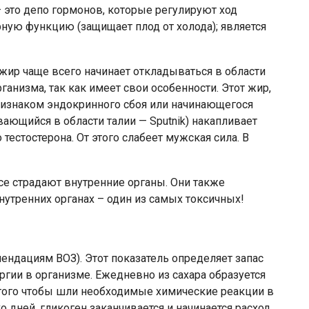
 это депо гормонов, которые регулируют ход
ную функцию (защищает плод от холода); является
жир чаще всего начинает откладываться в области
ганизма, так как имеет свои особенности. Этот жир,
ризнаком эндокринного сбоя или начинающегося
ющийся в области талии — Sputnik) накапливает
естостерона. От этого слабеет мужская сила. В
есе страдают внутренние органы. Они также
тренних органах – один из самых токсичных!
мендациям ВОЗ). Этот показатель определяет запас
ргии в организме. Ежедневно из сахара образуется
я того чтобы шли необходимые химические реакции в
о дней, гликоген заканчивается и начинается расход