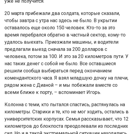
уже не получится.
20 марта прибежали два солдата, которые сказали,
чтобы завтра с утра нас здесь не было. В укрытии
оставалось еще около 150 человек. Кто-то за это
время перебрался обратно в частный сектор, кому-то
удалось выехать. Приезжали машины, и водители
предлагали выезд сначала за 200 долларов с
человека, потом за 100. И это за 20 километров пути. У
нас таких денег с собой не было. Все оставшиеся
решили сообща выбираться перед окончанием
комендантского часа. Я взял младшую дочку на плечи,
рядом жена с Дианой – и мы побежали вместе со
всеми ближе к порту, – вспоминает Игорь.
Колонна с теми, кто пытался спастись, растянулась на
километры. Старики и те, кто не мог ходить, остались в
университетских корпусах. Семья рассказывает, что 12
километров до блокпоста преодолевали из последних
сил. Но и в такой экстремальной ситуации находились