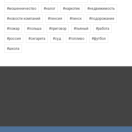
#мошенничество
#налог
#наркотик
#недвижимость
#новости компаний
#пенсия
#пинск
#подорожание
#пожар
#польша
#приговор
#пьяный
#работа
#россия
#сигарета
#суд
#топливо
#футбол
#школа