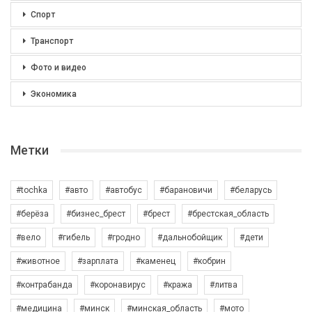
Спорт
Транспорт
Фото и видео
Экономика
Метки
#tochka
#авто
#автобус
#барановичи
#беларусь
#берёза
#бизнес_брест
#брест
#брестская_область
#вело
#гибель
#гродно
#дальнобойщик
#дети
#животное
#зарплата
#каменец
#кобрин
#контрабанда
#коронавирус
#кража
#литва
#медицина
#минск
#минская_область
#мото