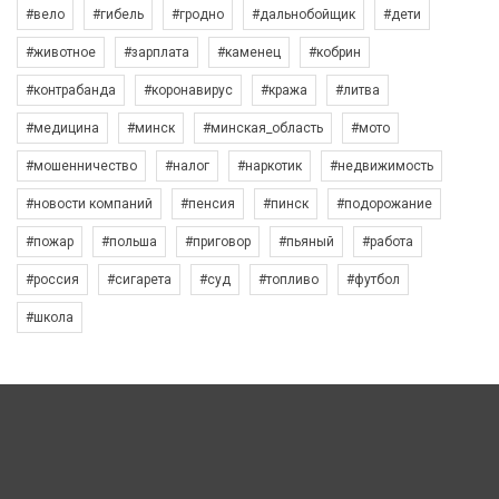
#вело
#гибель
#гродно
#дальнобойщик
#дети
#животное
#зарплата
#каменец
#кобрин
#контрабанда
#коронавирус
#кража
#литва
#медицина
#минск
#минская_область
#мото
#мошенничество
#налог
#наркотик
#недвижимость
#новости компаний
#пенсия
#пинск
#подорожание
#пожар
#польша
#приговор
#пьяный
#работа
#россия
#сигарета
#суд
#топливо
#футбол
#школа