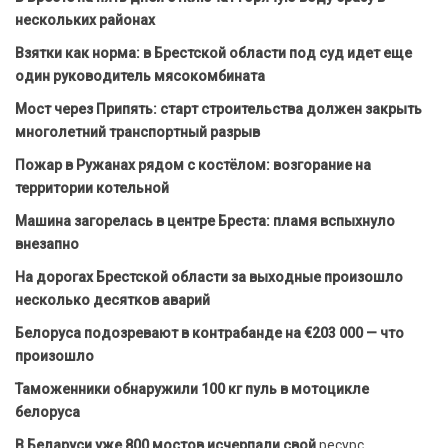
нескольких районах
Взятки как норма: в Брестской области под суд идет еще
один руководитель мясокомбината
Мост через Припять: старт строительства должен закрыть
многолетний транспортный разрыв
Пожар в Ружанах рядом с костёлом: возгорание на
территории котельной
Машина загорелась в центре Бреста: пламя вспыхнуло
внезапно
На дорогах Брестской области за выходные произошло
несколько десятков аварий
Белоруса подозревают в контрабанде на €203 000 — что
произошло
Таможенники обнаружили 100 кг пуль в мотоцикле
белоруса
В Беларуси уже 800 мостов исчерпали свой
ресурс