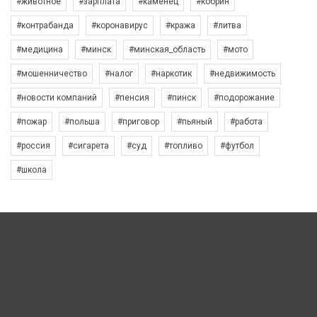
#животное
#зарплата
#каменец
#кобрин
#контрабанда
#коронавирус
#кража
#литва
#медицина
#минск
#минская_область
#мото
#мошенничество
#налог
#наркотик
#недвижимость
#новости компаний
#пенсия
#пинск
#подорожание
#пожар
#польша
#приговор
#пьяный
#работа
#россия
#сигарета
#суд
#топливо
#футбол
#школа