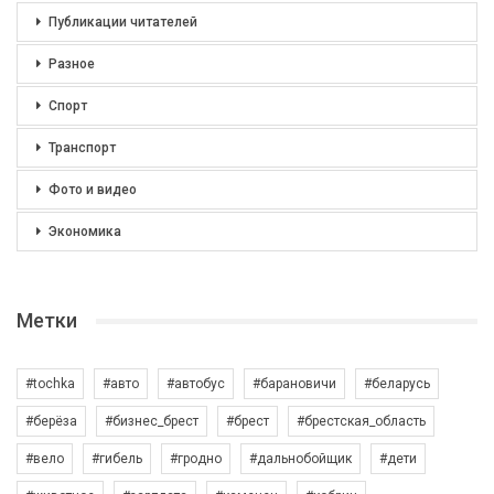
Публикации читателей
Разное
Спорт
Транспорт
Фото и видео
Экономика
Метки
#tochka
#авто
#автобус
#барановичи
#беларусь
#берёза
#бизнес_брест
#брест
#брестская_область
#вело
#гибель
#гродно
#дальнобойщик
#дети