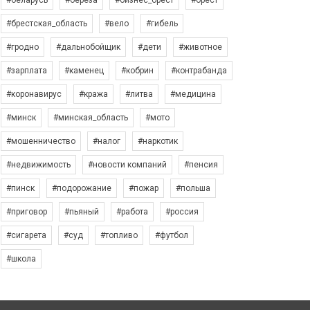
#беларусь
#берёза
#бизнес_брест
#брест
#брестская_область
#вело
#гибель
#гродно
#дальнобойщик
#дети
#животное
#зарплата
#каменец
#кобрин
#контрабанда
#коронавирус
#кража
#литва
#медицина
#минск
#минская_область
#мото
#мошенничество
#налог
#наркотик
#недвижимость
#новости компаний
#пенсия
#пинск
#подорожание
#пожар
#польша
#приговор
#пьяный
#работа
#россия
#сигарета
#суд
#топливо
#футбол
#школа