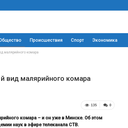
Общество
Происшествия
Спорт
Экономика
ид малярийного комара
ый вид малярийного комара
135
0
ийного комара – и он уже в Минске. Об этом
емии наук в эфире телеканала СТВ.