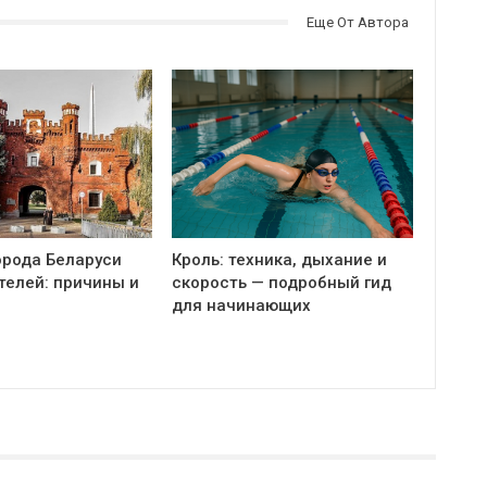
Еще От Автора
орода Беларуси
Кроль: техника, дыхание и
телей: причины и
скорость — подробный гид
для начинающих