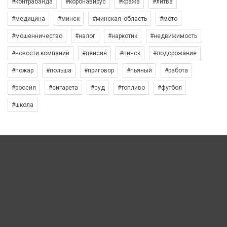
#контрабанда
#коронавирус
#кража
#литва
#медицина
#минск
#минская_область
#мото
#мошенничество
#налог
#наркотик
#недвижимость
#новости компаний
#пенсия
#пинск
#подорожание
#пожар
#польша
#приговор
#пьяный
#работа
#россия
#сигарета
#суд
#топливо
#футбол
#школа