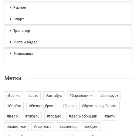
Разное
Спорт
Транспорт
Фото и видео
Экономика
Метки
#tochka
#авто
#автобус
#барановичи
#беларусь
#берёза
#бизнес_брест
#брест
#брестская_область
#вело
#гибель
#гродно
#дальнобойщик
#дети
#животное
#зарплата
#каменец
#кобрин