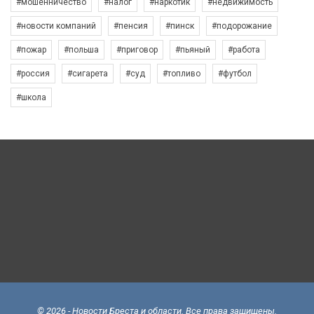
#мошенничество
#налог
#наркотик
#недвижимость
#новости компаний
#пенсия
#пинск
#подорожание
#пожар
#польша
#приговор
#пьяный
#работа
#россия
#сигарета
#суд
#топливо
#футбол
#школа
© 2026 - Новости Бреста и области. Все права защищены.