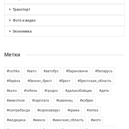
Транспорт
Фото и видео
Экономика
Метки
#tochka
#авто
#автобус
#барановичи
#беларусь
#берёза
#бизнес_брест
#брест
#брестская_область
#вело
#гибель
#гродно
#дальнобойщик
#дети
#животное
#зарплата
#каменец
#кобрин
#контрабанда
#коронавирус
#кража
#литва
#медицина
#минск
#минская_область
#мото