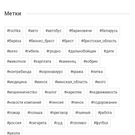
Метки
#tochka
#авто
#автобус
#барановичи
#беларусь
#берёза
#бизнес_брест
#брест
#брестская_область
#вело
#гибель
#гродно
#дальнобойщик
#дети
#животное
#зарплата
#каменец
#кобрин
#контрабанда
#коронавирус
#кража
#литва
#медицина
#минск
#минская_область
#мото
#мошенничество
#налог
#наркотик
#недвижимость
#новости компаний
#пенсия
#пинск
#подорожание
#пожар
#польша
#приговор
#пьяный
#работа
#россия
#сигарета
#суд
#топливо
#футбол
#школа