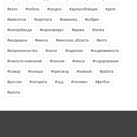
#вело
#гибель
#гродно
#дальнобойщик
#дети
#животное
#зарплата
#каменец
#кобрин
#контрабанда
#коронавирус
#кража
#литва
#медицина
#минск
#минская_область
#мото
#мошенничество
#налог
#наркотик
#недвижимость
#новости компаний
#пенсия
#пинск
#подорожание
#пожар
#польша
#приговор
#пьяный
#работа
#россия
#сигарета
#суд
#топливо
#футбол
#школа