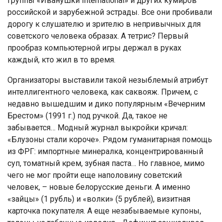
группы «Иванушки International» и других кумиров
российской и зарубежной эстрады. Все они пробивали
дорогу к слушателю и зрителю в непривычных для
советского человека образах. А тетрис? Первый
прообраз компьютерной игры держал в руках
каждый, кто жил в то время.
Организаторы выставили такой незыблемый атрибут
интеллигентного человека, как саквояж. Причем, с
недавно вышедшим и дико популярным «Вечерним
Брестом» (1991 г.) под ручкой. Да, такое не
забывается… Модный журнал выкройки кричал:
«Блузоны стали короче». Рядом гуманитарная помощь
из ФРГ: импортные минералка, концентрированный
суп, томатный крем, зубная паста… Но главное, мимо
чего не мог пройти еще наполовину советский
человек, – новые белорусские деньги. А именно
«зайцы» (1 рубль) и «волки» (5 рублей), визитная
карточка покупателя. А еще незабываемые купоны,