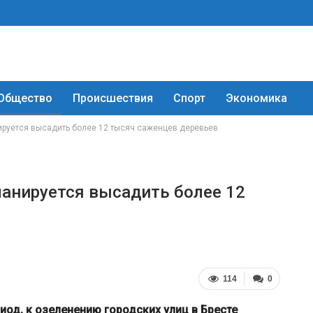
Общество
Происшествия
Спорт
Экономика
ируется высадить более 12 тысяч саженцев деревьев
ланируется высадить более 12
114
0
од, к озеленению городских улиц в Бресте