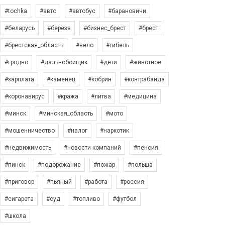
#tochka
#авто
#автобус
#барановичи
#беларусь
#берёза
#бизнес_брест
#брест
#брестская_область
#вело
#гибель
#гродно
#дальнобойщик
#дети
#животное
#зарплата
#каменец
#кобрин
#контрабанда
#коронавирус
#кража
#литва
#медицина
#минск
#минская_область
#мото
#мошенничество
#налог
#наркотик
#недвижимость
#новости компаний
#пенсия
#пинск
#подорожание
#пожар
#польша
#приговор
#пьяный
#работа
#россия
#сигарета
#суд
#топливо
#футбол
#школа