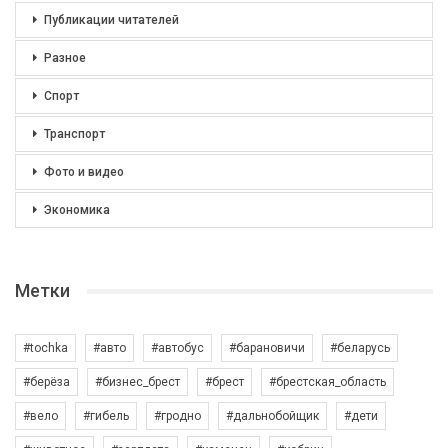
Публикации читателей
Разное
Спорт
Транспорт
Фото и видео
Экономика
Метки
#tochka
#авто
#автобус
#барановичи
#беларусь
#берёза
#бизнес_брест
#брест
#брестская_область
#вело
#гибель
#гродно
#дальнобойщик
#дети