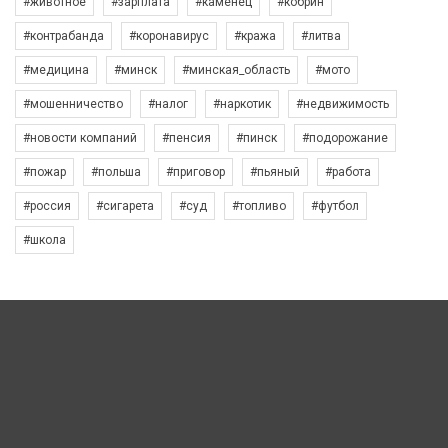
#животное
#зарплата
#каменец
#кобрин
#контрабанда
#коронавирус
#кража
#литва
#медицина
#минск
#минская_область
#мото
#мошенничество
#налог
#наркотик
#недвижимость
#новости компаний
#пенсия
#пинск
#подорожание
#пожар
#польша
#приговор
#пьяный
#работа
#россия
#сигарета
#суд
#топливо
#футбол
#школа