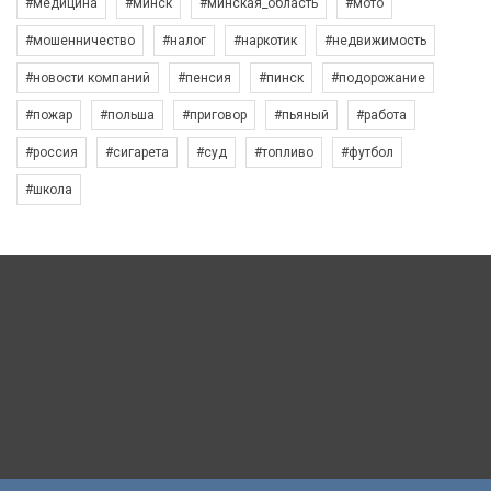
#медицина
#минск
#минская_область
#мото
#мошенничество
#налог
#наркотик
#недвижимость
#новости компаний
#пенсия
#пинск
#подорожание
#пожар
#польша
#приговор
#пьяный
#работа
#россия
#сигарета
#суд
#топливо
#футбол
#школа