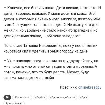
— Конечно, все были в шоке. Дети писали, я плакала. И
дети, наверное, плакали. У меня десятый класс. Это
детки, в которых я очень много вложила, поэтому мне
в этой ситуации жаль только детей. Не скажу, что для
меня лично увольнение стало какой-то трагедией, но
детей реально жалко, — объяснила педагог.
По словам Татьяны Николаевны, пока у нее в планах
набраться сил и уделить время огороду на даче:
— Уже приходят предложения по трудоустройству, но
мне пока нужно от этой ситуации отойти морально. А
потом, конечно, что-то буду делать. Может, буду
заниматься с детьми онлайн.
Источник:
onlinebrest.by
#белоозерск
#берёза
#брестская_область
#брич
#учительница