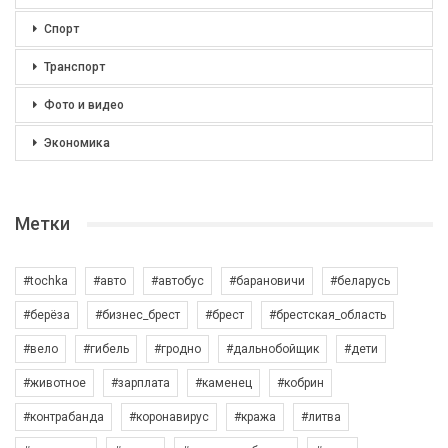
Спорт
Транспорт
Фото и видео
Экономика
Метки
#tochka
#авто
#автобус
#барановичи
#беларусь
#берёза
#бизнес_брест
#брест
#брестская_область
#вело
#гибель
#гродно
#дальнобойщик
#дети
#животное
#зарплата
#каменец
#кобрин
#контрабанда
#коронавирус
#кража
#литва