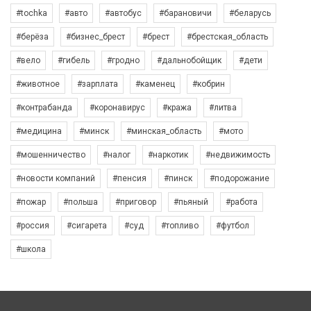
#tochka
#авто
#автобус
#барановичи
#беларусь
#берёза
#бизнес_брест
#брест
#брестская_область
#вело
#гибель
#гродно
#дальнобойщик
#дети
#животное
#зарплата
#каменец
#кобрин
#контрабанда
#коронавирус
#кража
#литва
#медицина
#минск
#минская_область
#мото
#мошенничество
#налог
#наркотик
#недвижимость
#новости компаний
#пенсия
#пинск
#подорожание
#пожар
#польша
#приговор
#пьяный
#работа
#россия
#сигарета
#суд
#топливо
#футбол
#школа