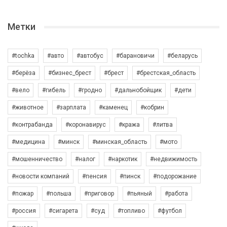
Метки
#tochka
#авто
#автобус
#барановичи
#беларусь
#берёза
#бизнес_брест
#брест
#брестская_область
#вело
#гибель
#гродно
#дальнобойщик
#дети
#животное
#зарплата
#каменец
#кобрин
#контрабанда
#коронавирус
#кража
#литва
#медицина
#минск
#минская_область
#мото
#мошенничество
#налог
#наркотик
#недвижимость
#новости компаний
#пенсия
#пинск
#подорожание
#пожар
#польша
#приговор
#пьяный
#работа
#россия
#сигарета
#суд
#топливо
#футбол