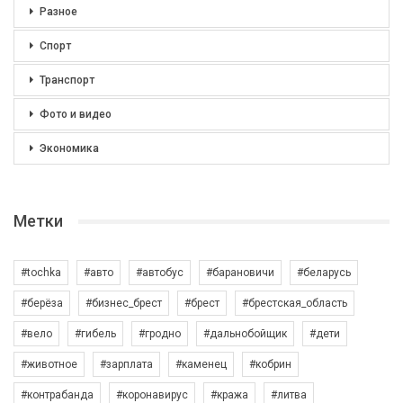
Разное
Спорт
Транспорт
Фото и видео
Экономика
Метки
#tochka
#авто
#автобус
#барановичи
#беларусь
#берёза
#бизнес_брест
#брест
#брестская_область
#вело
#гибель
#гродно
#дальнобойщик
#дети
#животное
#зарплата
#каменец
#кобрин
#контрабанда
#коронавирус
#кража
#литва