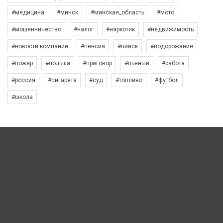
#медицина
#минск
#минская_область
#мото
#мошенничество
#налог
#наркотик
#недвижимость
#новости компаний
#пенсия
#пинск
#подорожание
#пожар
#польша
#приговор
#пьяный
#работа
#россия
#сигарета
#суд
#топливо
#футбол
#школа