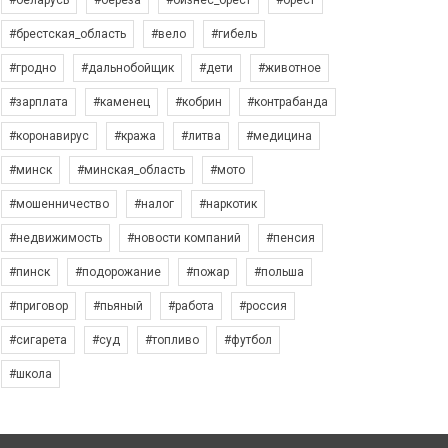
#беларусь
#берёза
#бизнес_брест
#брест
#брестская_область
#вело
#гибель
#гродно
#дальнобойщик
#дети
#животное
#зарплата
#каменец
#кобрин
#контрабанда
#коронавирус
#кража
#литва
#медицина
#минск
#минская_область
#мото
#мошенничество
#налог
#наркотик
#недвижимость
#новости компаний
#пенсия
#пинск
#подорожание
#пожар
#польша
#приговор
#пьяный
#работа
#россия
#сигарета
#суд
#топливо
#футбол
#школа