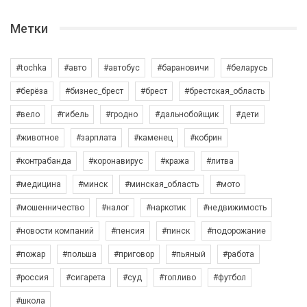
Метки
#tochka
#авто
#автобус
#барановичи
#беларусь
#берёза
#бизнес_брест
#брест
#брестская_область
#вело
#гибель
#гродно
#дальнобойщик
#дети
#животное
#зарплата
#каменец
#кобрин
#контрабанда
#коронавирус
#кража
#литва
#медицина
#минск
#минская_область
#мото
#мошенничество
#налог
#наркотик
#недвижимость
#новости компаний
#пенсия
#пинск
#подорожание
#пожар
#польша
#приговор
#пьяный
#работа
#россия
#сигарета
#суд
#топливо
#футбол
#школа