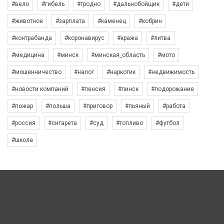
#вело
#гибель
#гродно
#дальнобойщик
#дети
#животное
#зарплата
#каменец
#кобрин
#контрабанда
#коронавирус
#кража
#литва
#медицина
#минск
#минская_область
#мото
#мошенничество
#налог
#наркотик
#недвижимость
#новости компаний
#пенсия
#пинск
#подорожание
#пожар
#польша
#приговор
#пьяный
#работа
#россия
#сигарета
#суд
#топливо
#футбол
#школа