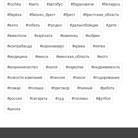
#tochka
#авто
#автобус
#барановичи
#беларусь
#берёза
#бизнес_брест
#брест
#брестская_область
#вело
#гибель
#гродно
#дальнобойщик
#дети
#животное
#зарплата
#каменец
#кобрин
#контрабанда
#коронавирус
#кража
#литва
#медицина
#минск
#минская_область
#мото
#мошенничество
#налог
#наркотик
#недвижимость
#новости компаний
#пенсия
#пинск
#подорожание
#пожар
#польша
#приговор
#пьяный
#работа
#россия
#сигарета
#суд
#топливо
#футбол
#школа