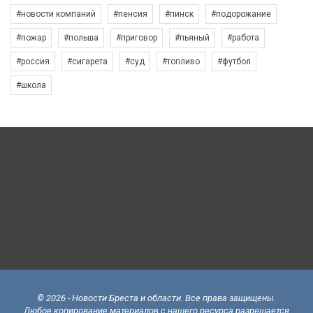
#новости компаний
#пенсия
#пинск
#подорожание
#пожар
#польша
#приговор
#пьяный
#работа
#россия
#сигарета
#суд
#топливо
#футбол
#школа
© 2026 - Новости Бреста и области. Все права защищены.
Любое копирование материалов с нашего ресурса разрешается