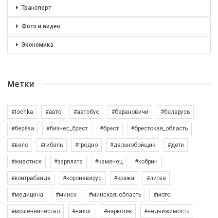
Транспорт
Фото и видео
Экономика
Метки
#tochka
#авто
#автобус
#барановичи
#беларусь
#берёза
#бизнес_брест
#брест
#брестская_область
#вело
#гибель
#гродно
#дальнобойщик
#дети
#животное
#зарплата
#каменец
#кобрин
#контрабанда
#коронавирус
#кража
#литва
#медицина
#минск
#минская_область
#мото
#мошенничество
#налог
#наркотик
#недвижимость