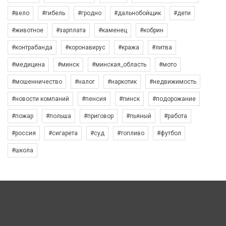
#вело
#гибель
#гродно
#дальнобойщик
#дети
#животное
#зарплата
#каменец
#кобрин
#контрабанда
#коронавирус
#кража
#литва
#медицина
#минск
#минская_область
#мото
#мошенничество
#налог
#наркотик
#недвижимость
#новости компаний
#пенсия
#пинск
#подорожание
#пожар
#польша
#приговор
#пьяный
#работа
#россия
#сигарета
#суд
#топливо
#футбол
#школа