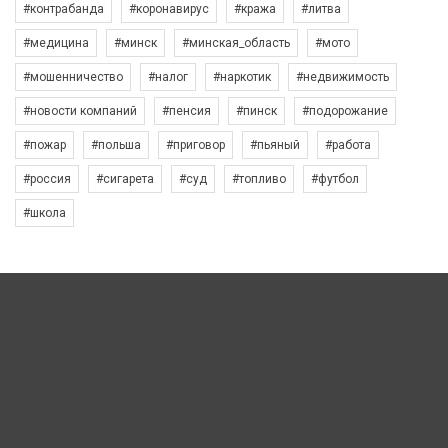
#контрабанда
#коронавирус
#кража
#литва
#медицина
#минск
#минская_область
#мото
#мошенничество
#налог
#наркотик
#недвижимость
#новости компаний
#пенсия
#пинск
#подорожание
#пожар
#польша
#приговор
#пьяный
#работа
#россия
#сигарета
#суд
#топливо
#футбол
#школа