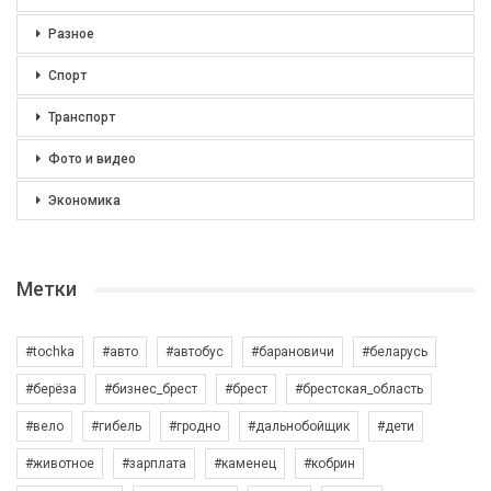
Разное
Спорт
Транспорт
Фото и видео
Экономика
Метки
#tochka
#авто
#автобус
#барановичи
#беларусь
#берёза
#бизнес_брест
#брест
#брестская_область
#вело
#гибель
#гродно
#дальнобойщик
#дети
#животное
#зарплата
#каменец
#кобрин