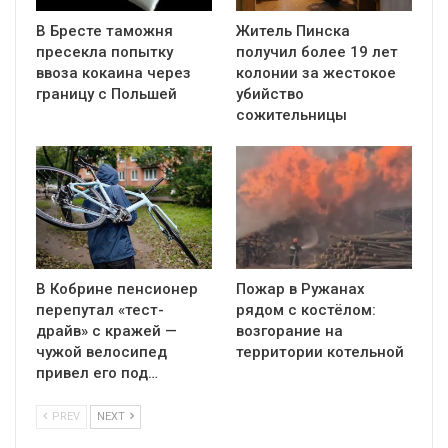
В Бресте таможня
Житель Пинска
пресекла попытку
получил более 19 лет
ввоза кокаина через
колонии за жестокое
границу с Польшей
убийство
сожительницы
В Кобрине пенсионер
Пожар в Ружанах
перепутал «тест-
рядом с костёлом:
драйв» с кражей —
возгорание на
чужой велосипед
территории котельной
привел его под…
PREV
NEXT