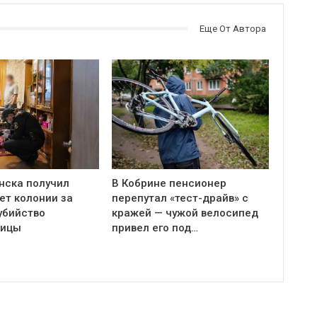
Еще От Автора
нска получил
В Кобрине пенсионер
ет колонии за
перепутал «тест-драйв» с
убийство
кражей — чужой велосипед
ницы
привел его под…