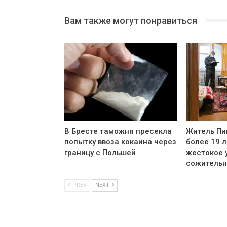
Вам также могут понравиться
В Бресте таможня пресекла
Житель Пи
попытку ввоза кокаина через
более 19 л
границу с Польшей
жестокое 
сожитель
PREV
NEXT