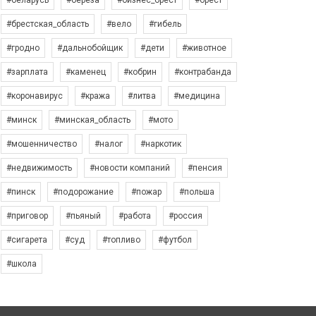
#беларусь
#берёза
#бизнес_брест
#брест
#брестская_область
#вело
#гибель
#гродно
#дальнобойщик
#дети
#животное
#зарплата
#каменец
#кобрин
#контрабанда
#коронавирус
#кража
#литва
#медицина
#минск
#минская_область
#мото
#мошенничество
#налог
#наркотик
#недвижимость
#новости компаний
#пенсия
#пинск
#подорожание
#пожар
#польша
#приговор
#пьяный
#работа
#россия
#сигарета
#суд
#топливо
#футбол
#школа