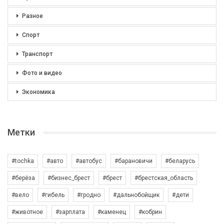
Разное
Спорт
Транспорт
Фото и видео
Экономика
Метки
#tochka
#авто
#автобус
#барановичи
#беларусь
#берёза
#бизнес_брест
#брест
#брестская_область
#вело
#гибель
#гродно
#дальнобойщик
#дети
#животное
#зарплата
#каменец
#кобрин