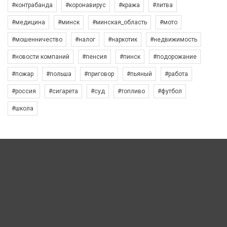
#контрабанда
#коронавирус
#кража
#литва
#медицина
#минск
#минская_область
#мото
#мошенничество
#налог
#наркотик
#недвижимость
#новости компаний
#пенсия
#пинск
#подорожание
#пожар
#польша
#приговор
#пьяный
#работа
#россия
#сигарета
#суд
#топливо
#футбол
#школа