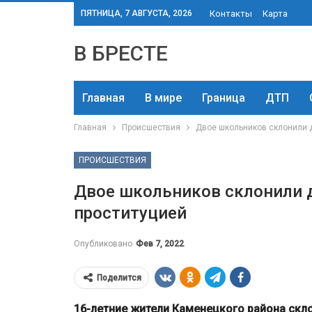
ПЯТНИЦА, 7 АВГУСТА, 2026
Контакты
Карта
В БРЕСТЕ
Главная
В мире
Граница
ДТП
Главная
Происшествия
Двое школьников склонили д
ПРОИСШЕСТВИЯ
Двое школьников склонили д
проституцией
Опубликовано
Фев 7, 2022
Поделится
16-летние жители Каменецкого района скл