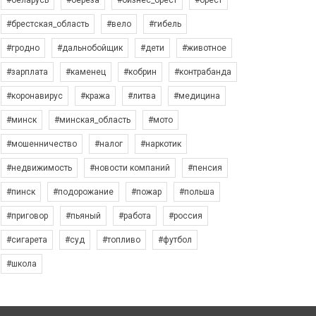
#беларусь
#берёза
#бизнес_брест
#брест
#брестская_область
#вело
#гибель
#гродно
#дальнобойщик
#дети
#животное
#зарплата
#каменец
#кобрин
#контрабанда
#коронавирус
#кража
#литва
#медицина
#минск
#минская_область
#мото
#мошенничество
#налог
#наркотик
#недвижимость
#новости компаний
#пенсия
#пинск
#подорожание
#пожар
#польша
#приговор
#пьяный
#работа
#россия
#сигарета
#суд
#топливо
#футбол
#школа