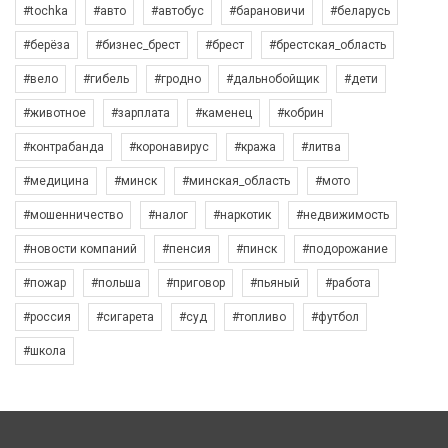
#tochka
#авто
#автобус
#барановичи
#беларусь
#берёза
#бизнес_брест
#брест
#брестская_область
#вело
#гибель
#гродно
#дальнобойщик
#дети
#животное
#зарплата
#каменец
#кобрин
#контрабанда
#коронавирус
#кража
#литва
#медицина
#минск
#минская_область
#мото
#мошенничество
#налог
#наркотик
#недвижимость
#новости компаний
#пенсия
#пинск
#подорожание
#пожар
#польша
#приговор
#пьяный
#работа
#россия
#сигарета
#суд
#топливо
#футбол
#школа