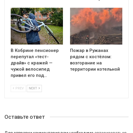
В Кобрине пенсионер
Пожар в Ружанах
перепутал «тест-
рядом с костёлом:
драйв» с кражей —
возгорание на
чужой велосипед
территории котельной
привел его под…
PREV
NEXT
Оставьте ответ
Для отправки комментария вам необходимо
авторизоваться
.