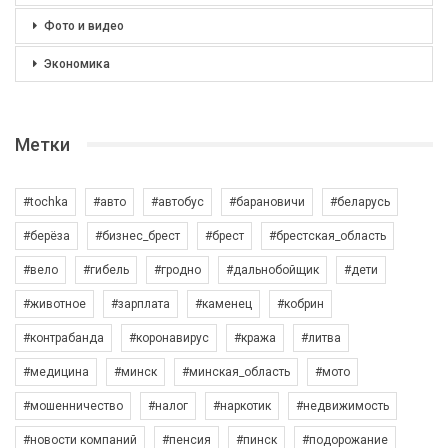
Фото и видео
Экономика
Метки
#tochka
#авто
#автобус
#барановичи
#беларусь
#берёза
#бизнес_брест
#брест
#брестская_область
#вело
#гибель
#гродно
#дальнобойщик
#дети
#животное
#зарплата
#каменец
#кобрин
#контрабанда
#коронавирус
#кража
#литва
#медицина
#минск
#минская_область
#мото
#мошенничество
#налог
#наркотик
#недвижимость
#новости компаний
#пенсия
#пинск
#подорожание