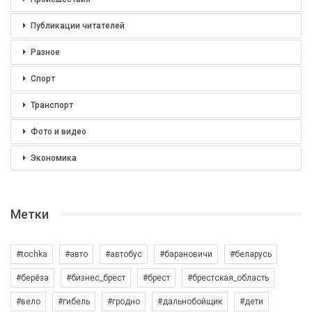
Публикации читателей
Разное
Спорт
Транспорт
Фото и видео
Экономика
Метки
#tochka
#авто
#автобус
#барановичи
#беларусь
#берёза
#бизнес_брест
#брест
#брестская_область
#вело
#гибель
#гродно
#дальнобойщик
#дети