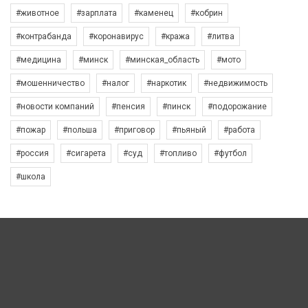
#животное
#зарплата
#каменец
#кобрин
#контрабанда
#коронавирус
#кража
#литва
#медицина
#минск
#минская_область
#мото
#мошенничество
#налог
#наркотик
#недвижимость
#новости компаний
#пенсия
#пинск
#подорожание
#пожар
#польша
#приговор
#пьяный
#работа
#россия
#сигарета
#суд
#топливо
#футбол
#школа