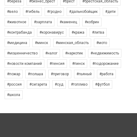
#берёза
#бизнес_брест
#брест
#брестская_область
#вело
#гибель
#гродно
#дальнобойщик
#дети
#животное
#зарплата
#каменец
#кобрин
#контрабанда
#коронавирус
#кража
#литва
#медицина
#минск
#минская_область
#мото
#мошенничество
#налог
#наркотик
#недвижимость
#новости компаний
#пенсия
#пинск
#подорожание
#пожар
#польша
#приговор
#пьяный
#работа
#россия
#сигарета
#суд
#топливо
#футбол
#школа