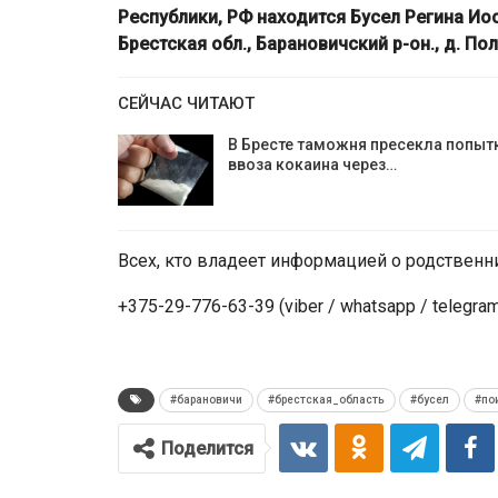
Республики, РФ находится Бусел Регина Иос
Брестская обл., Барановичский р-он., д. По
СЕЙЧАС ЧИТАЮТ
В Бресте таможня пресекла попыт
ввоза кокаина через…
Всех, кто владеет информацией о родственн
+375-29-776-63-39 (viber / whatsapp / telegra
#барановичи
#брестская_область
#бусел
#по
Поделится