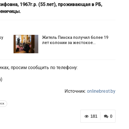
ифовна, 1967г.р. (55 лет), проживающая в РБ,
леничицы.
ку
Житель Пинска получил более 19
лет колонии за жестокое…
иках, просим сообщить по телефону:
m)
Источник:
onlinebrest.by
иск
181
0