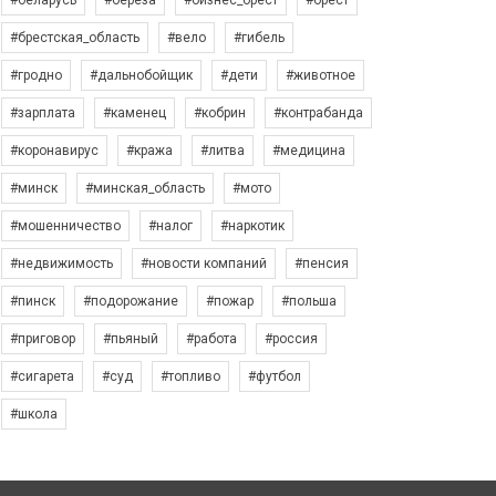
#беларусь
#берёза
#бизнес_брест
#брест
#брестская_область
#вело
#гибель
#гродно
#дальнобойщик
#дети
#животное
#зарплата
#каменец
#кобрин
#контрабанда
#коронавирус
#кража
#литва
#медицина
#минск
#минская_область
#мото
#мошенничество
#налог
#наркотик
#недвижимость
#новости компаний
#пенсия
#пинск
#подорожание
#пожар
#польша
#приговор
#пьяный
#работа
#россия
#сигарета
#суд
#топливо
#футбол
#школа