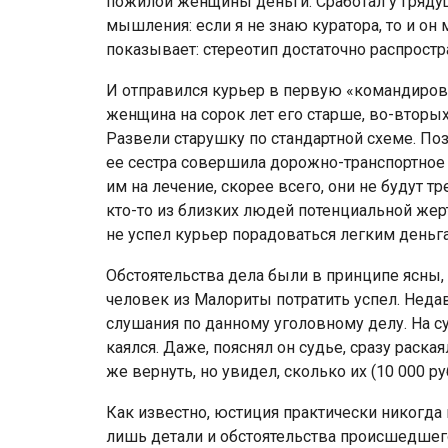
пожилой женщины деньги. Сработал у гряду
мышления: если я не знаю куратора, то и он м
показывает: стереотип достаточно распрост
И отправился курьер в первую «командировк
женщина на сорок лет его старше, во-вторых
Развели старушку по стандартной схеме. По
ее сестра совершила дорожно-транспортное 
им на лечение, скорее всего, они не будут 
кто-то из близких людей потенциальной жер
не успел курьер порадоваться легким деньг
Обстоятельства дела были в принципе ясны,
человек из Малориты потратить успел. Неда
слушания по данному уголовному делу. На с
каялся. Даже, пояснял он судье, сразу раска
же вернуть, но увидел, сколько их (10 000 руб
Как известно, юстиция практически никогда 
лишь детали и обстоятельства происшедшего