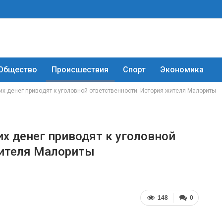
Общество
Происшествия
Спорт
Экономика
их денег приводят к уголовной ответственности. История жителя Малориты
х денег приводят к уголовной
жителя Малориты
148
0