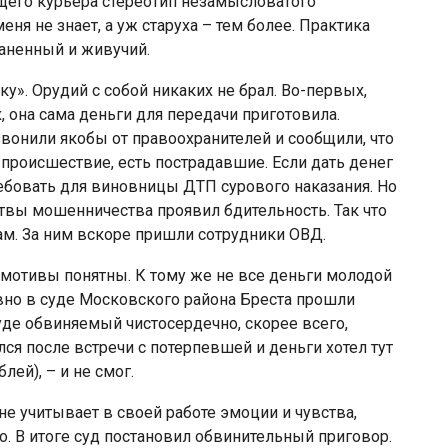
щего курьера стереотип незамысловатого
еня не знает, а уж старуха – тем более. Практика
раненный и живучий.
у». Орудий с собой никаких не брал. Во-первых,
, она сама деньги для передачи приготовила.
звонили якобы от правоохранителей и сообщили, что
происшествие, есть пострадавшие. Если дать денег
требовать для виновницы ДТП сурового наказания. Но
твы мошенничества проявил бдительность. Так что
ам. За ним вскоре пришли сотрудники ОВД.
 мотивы понятны. К тому же не все деньги молодой
вно в суде Московского района Бреста прошли
уде обвиняемый чистосердечно, скорее всего,
ялся после встречи с потерпевшей и деньги хотел тут
лей), – и не смог.
не учитывает в своей работе эмоции и чувства,
. В итоге суд постановил обвинительный приговор.