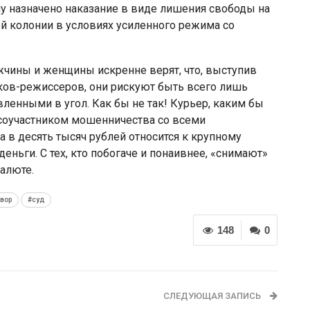
му назначено наказание в виде лишения свободы на
ой колонии в условиях усиленного режима со
чины и женщины искренне верят, что, выступив
ков-режиссеров, они рискуют быть всего лишь
ленными в угол. Как бы не так! Курьер, каким бы
соучастником мошенничества со всеми
в десять тысяч рублей относится к крупному
деньги. С тех, кто побогаче и понаивнее, «снимают»
валюте.
овор
#суд
148
0
СЛЕДУЮЩАЯ ЗАПИСЬ