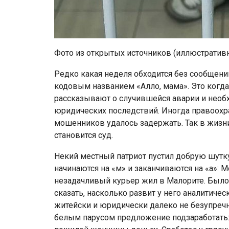
Фото из открытых источников (иллюстратив
Редко какая неделя обходится без сообщен
кодовым названием «Алло, мама». Это когд
рассказывают о случившейся аварии и необх
юридических последствий. Иногда правоохр
мошенников удалось задержать. Так в жизни
становится суд.
Некий местный патриот пустил добрую шутку:
начинаются на «м» и заканчиваются на «а»: 
незадачливый курьер жил в Малорите. Было е
сказать, насколько развит у него аналитичес
житейски и юридически далеко не безупреч
белым парусом предложение подзаработать: п