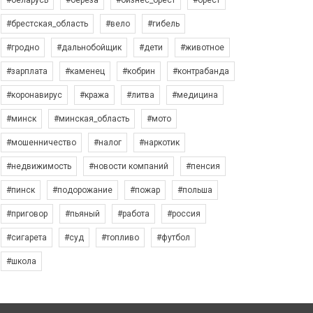
#беларусь
#берёза
#бизнес_брест
#брест
#брестская_область
#вело
#гибель
#гродно
#дальнобойщик
#дети
#животное
#зарплата
#каменец
#кобрин
#контрабанда
#коронавирус
#кража
#литва
#медицина
#минск
#минская_область
#мото
#мошенничество
#налог
#наркотик
#недвижимость
#новости компаний
#пенсия
#пинск
#подорожание
#пожар
#польша
#приговор
#пьяный
#работа
#россия
#сигарета
#суд
#топливо
#футбол
#школа