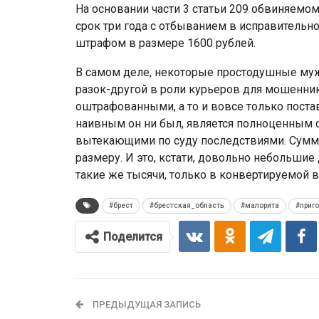
На основании части 3 статьи 209 обвиняемо
срок три года с отбыванием в исправительн
штрафом в размере 1600 рублей.
В самом деле, некоторые простодушные муж
разок-другой в роли курьеров для мошенни
оштрафованными, а то и вовсе только постав
наивным он ни был, является полноценным 
вытекающими по суду последствиями. Сумма 
размеру. И это, кстати, довольно небольшие 
такие же тысячи, только в конвертируемой 
#брест
#брестская_область
#малорита
#приг
Поделится
ПРЕДЫДУЩАЯ ЗАПИСЬ