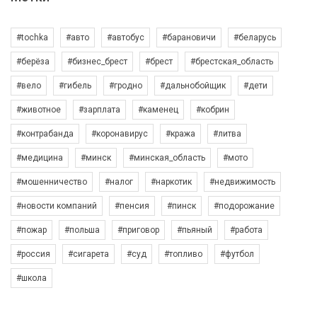
#tochka
#авто
#автобус
#барановичи
#беларусь
#берёза
#бизнес_брест
#брест
#брестская_область
#вело
#гибель
#гродно
#дальнобойщик
#дети
#животное
#зарплата
#каменец
#кобрин
#контрабанда
#коронавирус
#кража
#литва
#медицина
#минск
#минская_область
#мото
#мошенничество
#налог
#наркотик
#недвижимость
#новости компаний
#пенсия
#пинск
#подорожание
#пожар
#польша
#приговор
#пьяный
#работа
#россия
#сигарета
#суд
#топливо
#футбол
#школа