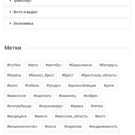
Транспорт
Фото и видео
Экономика
Метки
#tochka
#авто
#автобус
#барановичи
#беларусь
#берёза
#бизнес_брест
#брест
#брестская_область
#вело
#гибель
#гродно
#дальнобойщик
#дети
#животное
#зарплата
#каменец
#кобрин
#контрабанда
#коронавирус
#кража
#литва
#медицина
#минск
#минская_область
#мото
#мошенничество
#налог
#наркотик
#недвижимость