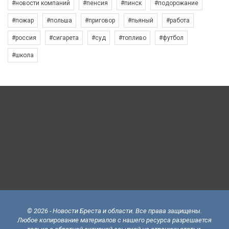
#новости компаний
#пенсия
#пинск
#подорожание
#пожар
#польша
#приговор
#пьяный
#работа
#россия
#сигарета
#суд
#топливо
#футбол
#школа
© 2026 - Новости Бреста и области. Все права защищены.
Любое копирование материалов с нашего ресурса разрешается