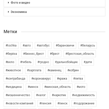
Фото и видео
Экономика
Метки
#tochka
#авто
#автобус
#барановичи
#беларусь
#берёза
#бизнес_брест
#брест
#брестская_область
#вело
#гибель
#гродно
#дальнобойщик
#дети
#животное
#зарплата
#каменец
#кобрин
#контрабанда
#коронавирус
#кража
#литва
#медицина
#минск
#минская_область
#мото
#мошенничество
#налог
#наркотик
#недвижимость
#новости компаний
#пенсия
#пинск
#подорожание