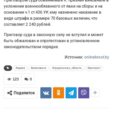
Приговором суда обвиняемый К. признан виновным в
уклонении военнообязанного от явки на сборы и на
основании ч.1 ст.436 УК ему назначено наказание в
виде штрафа в размере 70 базовых величин, что
составляет 2 240 рублей.
Приговор суда в законную силу не вступил и может
быть обжалован и опротестован в установленном
законодательством порядке.
Источник:
onlinebrest.by
#армия
#волковыск
#гродненская_область
#уклонист
123
0
Поделится