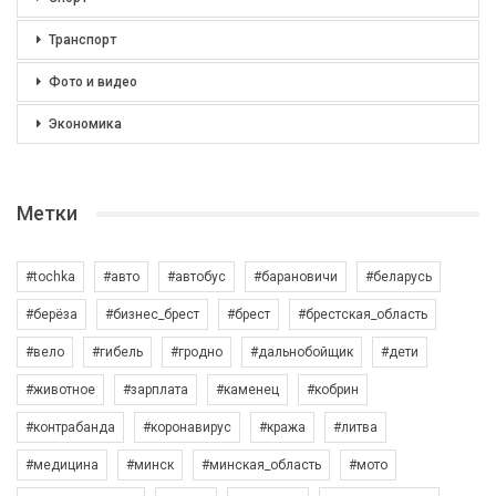
Транспорт
Фото и видео
Экономика
Метки
#tochka
#авто
#автобус
#барановичи
#беларусь
#берёза
#бизнес_брест
#брест
#брестская_область
#вело
#гибель
#гродно
#дальнобойщик
#дети
#животное
#зарплата
#каменец
#кобрин
#контрабанда
#коронавирус
#кража
#литва
#медицина
#минск
#минская_область
#мото