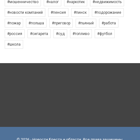
#мошенничество
#налог
#наркотик
#недвижимость
#новости компаний
#пенсия
#пинск
#подорожание
#пожар
#польша
#приговор
#пьяный
#работа
#россия
#сигарета
#суд
#топливо
#футбол
#школа
© 2026 - Новости Бреста и области. Все права защищены.