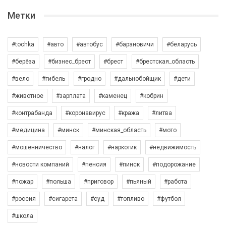
Метки
#tochka
#авто
#автобус
#барановичи
#беларусь
#берёза
#бизнес_брест
#брест
#брестская_область
#вело
#гибель
#гродно
#дальнобойщик
#дети
#животное
#зарплата
#каменец
#кобрин
#контрабанда
#коронавирус
#кража
#литва
#медицина
#минск
#минская_область
#мото
#мошенничество
#налог
#наркотик
#недвижимость
#новости компаний
#пенсия
#пинск
#подорожание
#пожар
#польша
#приговор
#пьяный
#работа
#россия
#сигарета
#суд
#топливо
#футбол
#школа