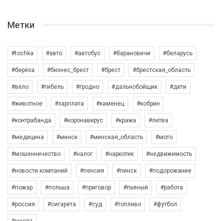
Метки
#tochka
#авто
#автобус
#барановичи
#беларусь
#берёза
#бизнес_брест
#брест
#брестская_область
#вело
#гибель
#гродно
#дальнобойщик
#дети
#животное
#зарплата
#каменец
#кобрин
#контрабанда
#коронавирус
#кража
#литва
#медицина
#минск
#минская_область
#мото
#мошенничество
#налог
#наркотик
#недвижимость
#новости компаний
#пенсия
#пинск
#подорожание
#пожар
#польша
#приговор
#пьяный
#работа
#россия
#сигарета
#суд
#топливо
#футбол
#школа