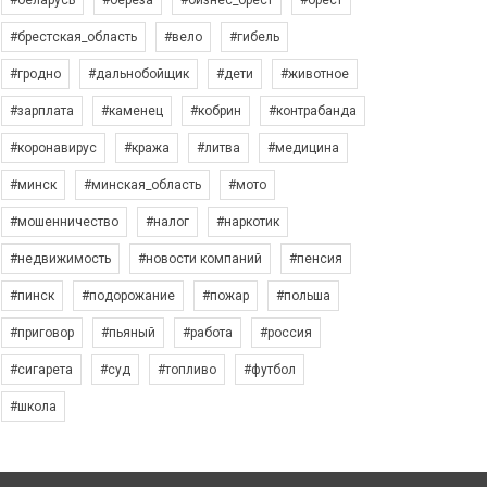
#беларусь
#берёза
#бизнес_брест
#брест
#брестская_область
#вело
#гибель
#гродно
#дальнобойщик
#дети
#животное
#зарплата
#каменец
#кобрин
#контрабанда
#коронавирус
#кража
#литва
#медицина
#минск
#минская_область
#мото
#мошенничество
#налог
#наркотик
#недвижимость
#новости компаний
#пенсия
#пинск
#подорожание
#пожар
#польша
#приговор
#пьяный
#работа
#россия
#сигарета
#суд
#топливо
#футбол
#школа