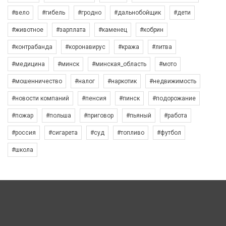
#вело
#гибель
#гродно
#дальнобойщик
#дети
#животное
#зарплата
#каменец
#кобрин
#контрабанда
#коронавирус
#кража
#литва
#медицина
#минск
#минская_область
#мото
#мошенничество
#налог
#наркотик
#недвижимость
#новости компаний
#пенсия
#пинск
#подорожание
#пожар
#польша
#приговор
#пьяный
#работа
#россия
#сигарета
#суд
#топливо
#футбол
#школа