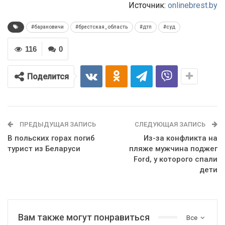
Источник:
onlinebrest.by
#барановичи
#брестская_область
#дтп
#суд
116
0
Поделится
ПРЕДЫДУЩАЯ ЗАПИСЬ
СЛЕДУЮЩАЯ ЗАПИСЬ
В польских горах погиб
Из-за конфликта на
турист из Беларуси
пляже мужчина поджег
Ford, у которого спали
дети
Вам также могут понравиться
Все