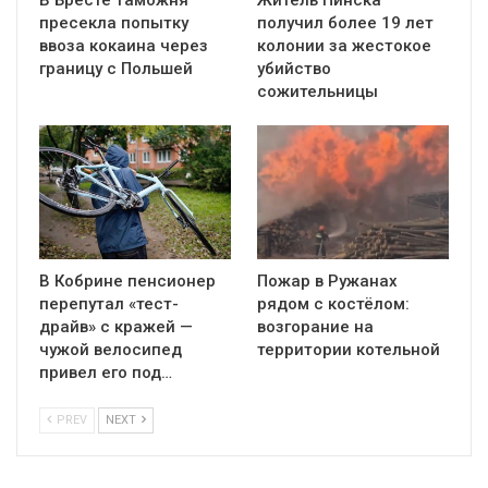
В Бресте таможня
Житель Пинска
пресекла попытку
получил более 19 лет
ввоза кокаина через
колонии за жестокое
границу с Польшей
убийство
сожительницы
В Кобрине пенсионер
Пожар в Ружанах
перепутал «тест-
рядом с костёлом:
драйв» с кражей —
возгорание на
чужой велосипед
территории котельной
привел его под…
PREV
NEXT