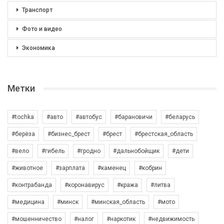
Транспорт
Фото и видео
Экономика
Метки
#tochka
#авто
#автобус
#барановичи
#беларусь
#берёза
#бизнес_брест
#брест
#брестская_область
#вело
#гибель
#гродно
#дальнобойщик
#дети
#животное
#зарплата
#каменец
#кобрин
#контрабанда
#коронавирус
#кража
#литва
#медицина
#минск
#минская_область
#мото
#мошенничество
#налог
#наркотик
#недвижимость