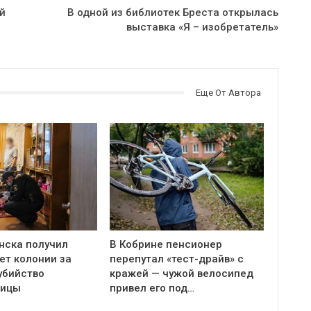
й
В одной из библиотек Бреста открылась
выставка «Я – изобретатель»
Еще От Автора
нска получил
В Кобрине пенсионер
ет колонии за
перепутал «тест-драйв» с
убийство
кражей — чужой велосипед
ницы
привел его под…