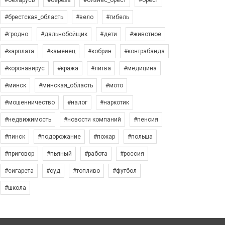
#беларусь
#берёза
#бизнес_брест
#брест
#брестская_область
#вело
#гибель
#гродно
#дальнобойщик
#дети
#животное
#зарплата
#каменец
#кобрин
#контрабанда
#коронавирус
#кража
#литва
#медицина
#минск
#минская_область
#мото
#мошенничество
#налог
#наркотик
#недвижимость
#новости компаний
#пенсия
#пинск
#подорожание
#пожар
#польша
#приговор
#пьяный
#работа
#россия
#сигарета
#суд
#топливо
#футбол
#школа