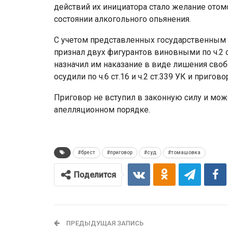
действий их инициатора стало желание отом
состоянии алкогольного опьянения.
С учетом представленных государственным 
признал двух фигурантов виновными по ч.2 с
назначил им наказание в виде лишения свобо
осудили по ч.6 ст.16 и ч.2 ст.339 УК и приго
Приговор не вступил в законную силу и мож
апелляционном порядке.
#брест
#приговор
#суд
#томашовка
Поделится
ПРЕДЫДУЩАЯ ЗАПИСЬ