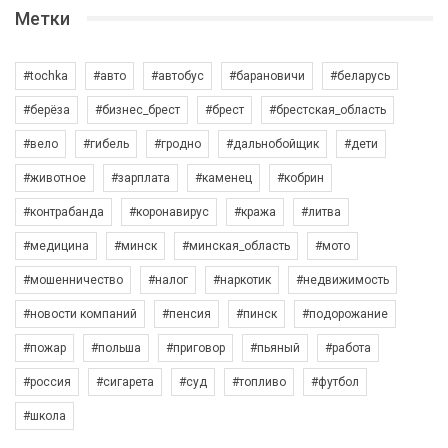
Метки
#tochka
#авто
#автобус
#барановичи
#беларусь
#берёза
#бизнес_брест
#брест
#брестская_область
#вело
#гибель
#гродно
#дальнобойщик
#дети
#животное
#зарплата
#каменец
#кобрин
#контрабанда
#коронавирус
#кража
#литва
#медицина
#минск
#минская_область
#мото
#мошенничество
#налог
#наркотик
#недвижимость
#новости компаний
#пенсия
#пинск
#подорожание
#пожар
#польша
#приговор
#пьяный
#работа
#россия
#сигарета
#суд
#топливо
#футбол
#школа