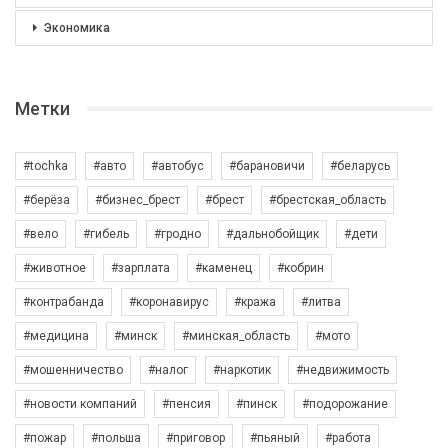
Экономика
Метки
#tochka
#авто
#автобус
#барановичи
#беларусь
#берёза
#бизнес_брест
#брест
#брестская_область
#вело
#гибель
#гродно
#дальнобойщик
#дети
#животное
#зарплата
#каменец
#кобрин
#контрабанда
#коронавирус
#кража
#литва
#медицина
#минск
#минская_область
#мото
#мошенничество
#налог
#наркотик
#недвижимость
#новости компаний
#пенсия
#пинск
#подорожание
#пожар
#польша
#приговор
#пьяный
#работа